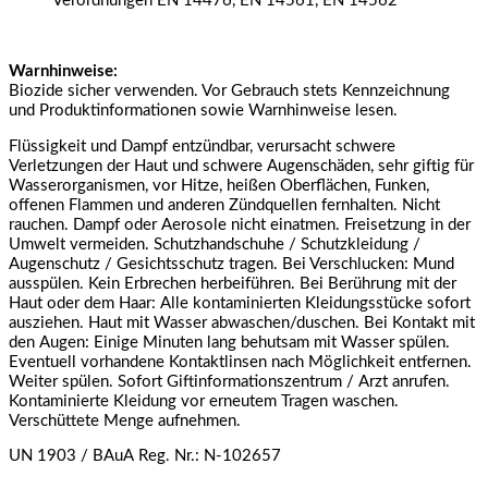
Verordnungen EN 14476, EN 14561, EN 14562
Warnhinweise:
Biozide sicher verwenden. Vor Gebrauch stets Kennzeichnung
und Produktinformationen sowie Warnhinweise lesen.
Flüssigkeit und Dampf entzündbar, verursacht schwere
Verletzungen der Haut und schwere Augenschäden, sehr giftig für
Wasserorganismen, vor Hitze, heißen Oberflächen, Funken,
offenen Flammen und anderen Zündquellen fernhalten. Nicht
rauchen. Dampf oder Aerosole nicht einatmen. Freisetzung in der
Umwelt vermeiden. Schutzhandschuhe / Schutzkleidung /
Augenschutz / Gesichtsschutz tragen. Bei Verschlucken: Mund
ausspülen. Kein Erbrechen herbeiführen. Bei Berührung mit der
Haut oder dem Haar: Alle kontaminierten Kleidungsstücke sofort
ausziehen. Haut mit Wasser abwaschen/duschen. Bei Kontakt mit
den Augen: Einige Minuten lang behutsam mit Wasser spülen.
Eventuell vorhandene Kontaktlinsen nach Möglichkeit entfernen.
Weiter spülen. Sofort Giftinformationszentrum / Arzt anrufen.
Kontaminierte Kleidung vor erneutem Tragen waschen.
Verschüttete Menge aufnehmen.
UN 1903 / BAuA Reg. Nr.: N-102657