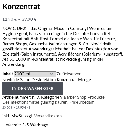
Konzentrat
11,90
€
–
39,90
€
NOVICIDE® – das Original Made in Germany! Wenn es um
Hygiene geht, ist das blau eingefärbte Desinfektionsmittel
Konzentrat mit Anti-Rost-Formel die ideale Wahl für Friseure,
Barber Shops, Gesundheitseinrichtungen & Co. Novicide®
gewährleistet Anwendungssicherheit bei der Desinfektion von
Edelstahl (Salon Instrumente), Acrylflächen (Solarium), Kunststoff.
Als 50:1000 ml-Konzentrat ist Novicide günstig in der
Anwendung.
Inhalt
Zurücksetzen
Novicide Salon Desinfektion Konzentrat Menge
IN DEN WARENKORB
Artikelnummer:
n. v.
Kategorien:
Barber Shop Produkte
,
Desinfektionsmittel günstig kaufen
,
Friseurbedarf
23,80
€
–
19,95
€
/
l
inkl. MwSt.
zzgl.
Versandkosten
Lieferzeit:
3-5 Werktage