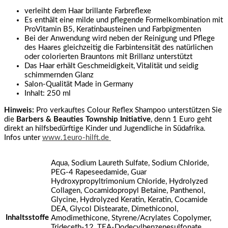
verleiht dem Haar brillante Farbreflexe
Es enthält eine milde und pflegende Formelkombination mit
ProVitamin B5, Keratinbausteinen und Farbpigmenten
Bei der Anwendung wird neben der Reinigung und Pflege
des Haares gleichzeitig die Farbintensität des natürlichen
oder colorierten Brauntons mit Brillanz unterstützt
Das Haar erhält Geschmeidigkeit, Vitalität und seidig
schimmernden Glanz
Salon-Qualität Made in Germany
Inhalt: 250 ml
Hinweis:
Pro verkauftes Colour Reflex Shampoo unterstützen Sie
die
Barbers & Beauties Township Initiative
, denn 1 Euro geht
direkt an hilfsbedürftige Kinder und Jugendliche in Südafrika.
Infos unter
www.1euro-hilft.de
Aqua, Sodium Laureth Sulfate, Sodium Chloride,
PEG-4 Rapeseedamide, Guar
Hydroxypropyltrimonium Chloride, Hydrolyzed
Collagen, Cocamidopropyl Betaine, Panthenol,
Glycine, Hydrolyzed Keratin, Keratin, Cocamide
DEA, Glycol Distearate, Dimethiconol,
Inhaltsstoffe
Amodimethicone, Styrene/Acrylates Copolymer,
Trideceth-12, TEA-Dodecylbenzenesulfonate,